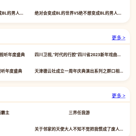
更新第06集
更新第06集
绝对会变成BL的世界VS绝不想变成BL的男人2024
绝对会变成BL的世界VS绝不想变成BL的男人第三季
更多 >
第2期
正片
络视听年度盛典
四川卫视,“时代的行腔”四川省2023新年戏曲音乐会
正片
第6期完结
视听年度盛典
天津德云社成立一周年庆典演出系列之群口相声专场
更多 >
第82集已完结
第15集已完结
面霸主
三界任我游
第13集完结
第7集
关于邻家的天使大人不知不觉把我惯成了废人这档子事第二季