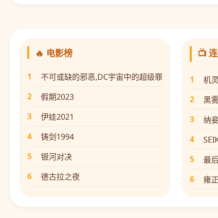
🔥 电影榜
📺 
1
不可或缺的邪恶,DC宇宙中的超级罪
1
机
2
假期2023
2
黑
3
伊娃2021
3
纳妾
4
铸剑1994
4
SE
5
银河对决
5
最
6
德古拉之夜
6
雍