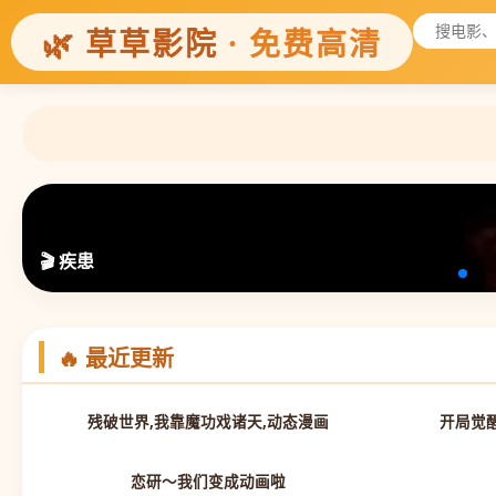
🌿 草草影院
· 免费高清
🎬 疾患
🔥 最近更新
第19集
残破世界,我靠魔功戏诸天,动态漫画
开局觉
全集完结
恋研～我们变成动画啦