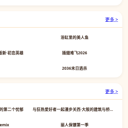
更多 >
正片
正片
浴缸里的美人鱼
更新HD
更新HD
场版新·初恋英雄
插翅难飞2026
正片
正片
2036末日逃杀
更多 >
第09集完结
第01集
的第二个忧郁
与狂热爱好者一起漫步关西·大阪的建筑与桥梁篇
第1集完结
第6集
emix
丽人保镖第一季