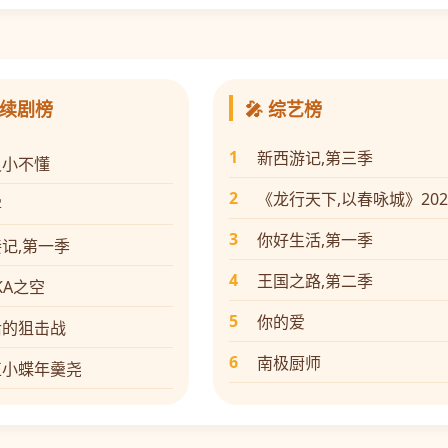
连续剧榜
🎤 综艺榜
1
新西游记,第三季
灵小不懂
2
《龙行天下,以春咏城》20
雾
3
你好生活,第一季
记,第一季
4
王国之路,第二季
IKA之空
5
你的爱
后的狙击战
6
南极厨师
正小蝶年羹尧