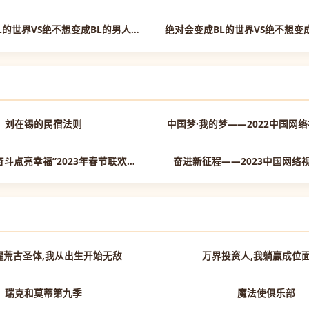
已完结
绝对会变成BL的世界VS绝不想变成BL的男人第二季
第5期
刘在锡的民宿法则
中国梦·我的梦——2022中国网
正片
江苏卫视“用奋斗点亮幸福”2023年春节联欢晚会
奋进新征程——2023中国网络
第70集已完结
醒荒古圣体,我从出生开始无敌
万界投资人,我躺赢成位
第1集
瑞克和莫蒂第九季
魔法使俱乐部