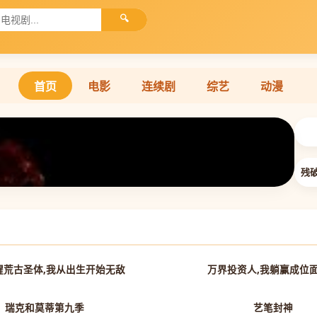
🔍
首页
电影
连续剧
综艺
动漫

残
第70集已完结
醒荒古圣体,我从出生开始无敌
万界投资人,我躺赢成位
第1集
瑞克和莫蒂第九季
艺笔封神