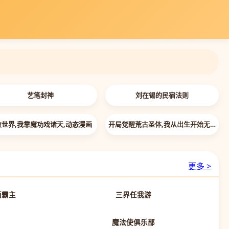
艺笔封神
刘在锡的民宿法则
 插翅难飞,「2026」
破世界,我靠魔功戏诸天,动态漫画
开局觉醒荒古圣体,我从出生开始无敌
更多 >
第82集已完结
第15集已完结
面霸主
三界任我游
先导片
第13集完结
魔法使俱乐部