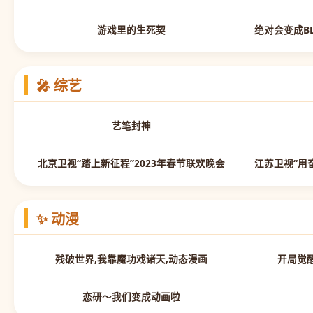
第7集
游戏里的生死契
🎤 综艺
先导片
艺笔封神
正片
北京卫视“踏上新征程”2023年春节联欢晚会
✨ 动漫
第19集
残破世界,我靠魔功戏诸天,动态漫画
开局觉
全集完结
恋研～我们变成动画啦