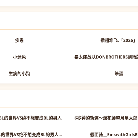
抢先版
疾患
插翅难飞,「2026」
更新HD
小迷兔
暴太郎战队DONBROTHERS剧
正片
生病的小狗
笨蛋
第6集
BL的世界VS绝不想变成BL的男人
6秒钟的轨迹～烟花师望月星太郎
第6集
绝对会变成BL的世界VS绝不想变成BL的男人最终章
假面骑士EinswithGirlsR