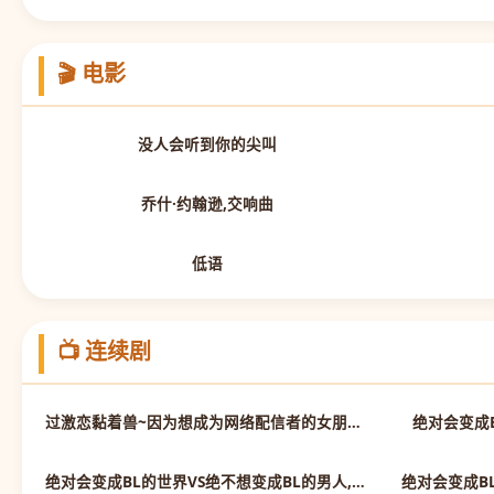
🎬 电影
正片
没人会听到你的尖叫
正片
乔什·约翰逊,交响曲
正片
低语
📺 连续剧
第10集完结
过激恋黏着兽~因为想成为网络配信者的女朋友~
绝对会变成
第6集完结
绝对会变成BL的世界VS绝不想变成BL的男人,第三季