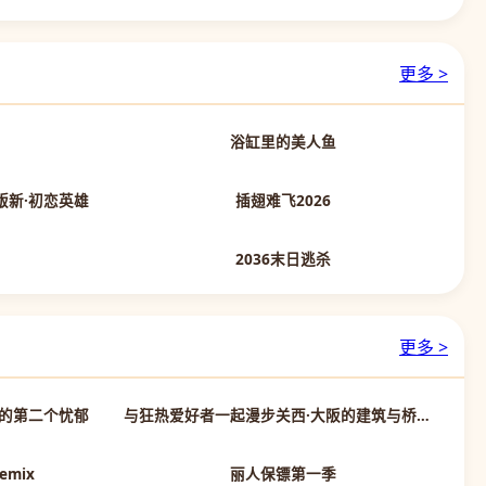
更多 >
正片
正片
浴缸里的美人鱼
更新HD
更新HD
场版新·初恋英雄
插翅难飞2026
正片
正片
2036末日逃杀
更多 >
第09集完结
第01集
的第二个忧郁
与狂热爱好者一起漫步关西·大阪的建筑与桥梁篇
第1集完结
第6集
emix
丽人保镖第一季