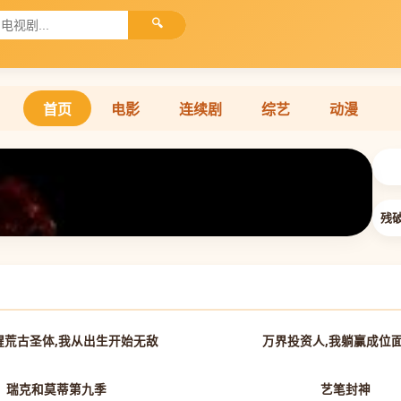
🔍
首页
电影
连续剧
综艺
动漫

残
第70集已完结
醒荒古圣体,我从出生开始无敌
万界投资人,我躺赢成位
第1集
瑞克和莫蒂第九季
艺笔封神