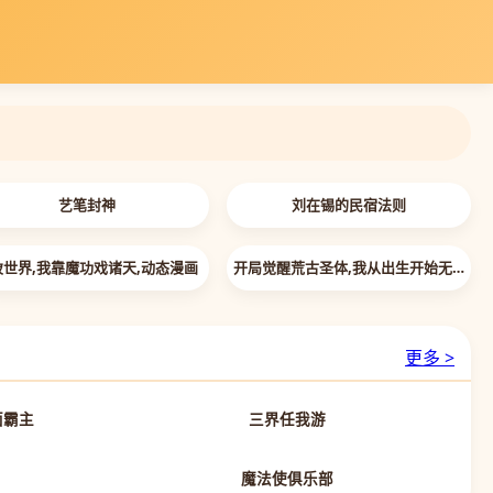
艺笔封神
刘在锡的民宿法则
 插翅难飞,「2026」
破世界,我靠魔功戏诸天,动态漫画
开局觉醒荒古圣体,我从出生开始无敌
更多 >
第82集已完结
第15集已完结
面霸主
三界任我游
先导片
第13集完结
魔法使俱乐部