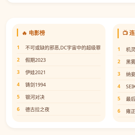
🔥 电影榜
📺 
1
不可或缺的邪恶,DC宇宙中的超级罪
1
机
2
假期2023
2
黑
3
伊娃2021
3
纳妾
4
铸剑1994
4
SE
5
银河对决
5
最
6
德古拉之夜
6
雍