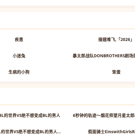
抢先版
疾患
插翅难飞,「2026」
更新HD
小迷兔
暴太郎战队DONBROTHERS剧
正片
生病的小狗
笨蛋
第6集
BL的世界VS绝不想变成BL的男人
6秒钟的轨迹～烟花师望月星太郎
第6集
绝对会变成BL的世界VS绝不想变成BL的男人最终章
假面骑士EinswithGirlsR