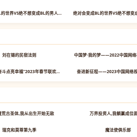
已完结
绝对会变成BL的世界VS绝不想变成BL的男人第二季
第5期
刘在锡的民宿法则
中国梦·我的梦——2022中国网
正片
江苏卫视“用奋斗点亮幸福”2023年春节联欢晚会
奋进新征程——2023中国网络
第70集已完结
醒荒古圣体,我从出生开始无敌
万界投资人,我躺赢成位
第1集
瑞克和莫蒂第九季
魔法使俱乐部