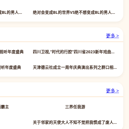
更新第06集
更新第06集
绝对会变成BL的世界VS绝不想变成BL的男人2024
绝对会变成BL的世界VS绝不想变成BL的男人第三季
更多 >
第2期
正片
络视听年度盛典
四川卫视,“时代的行腔”四川省2023新年戏曲音乐会
正片
第6期完结
视听年度盛典
天津德云社成立一周年庆典演出系列之群口相声专场
更多 >
第82集已完结
第15集已完结
面霸主
三界任我游
第13集完结
第7集
关于邻家的天使大人不知不觉把我惯成了废人这档子事第二季