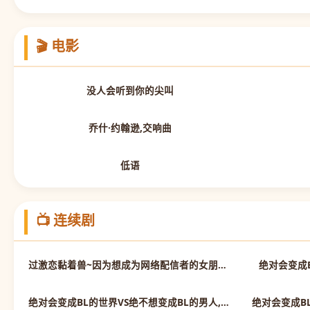
🎬 电影
正片
没人会听到你的尖叫
正片
乔什·约翰逊,交响曲
正片
低语
📺 连续剧
第10集完结
过激恋黏着兽~因为想成为网络配信者的女朋友~
绝对会变成
第6集完结
绝对会变成BL的世界VS绝不想变成BL的男人,第三季