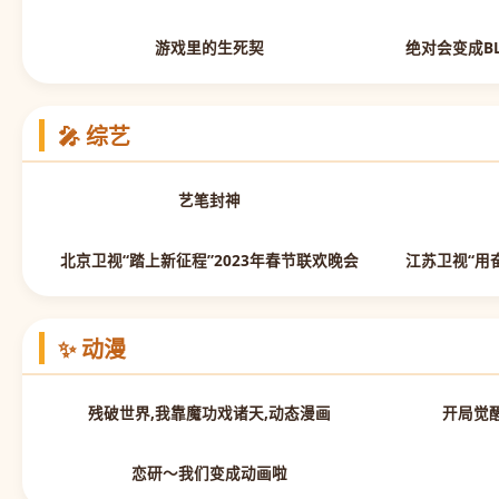
第7集
游戏里的生死契
🎤 综艺
先导片
艺笔封神
正片
北京卫视“踏上新征程”2023年春节联欢晚会
✨ 动漫
第19集
残破世界,我靠魔功戏诸天,动态漫画
开局觉
全集完结
恋研～我们变成动画啦