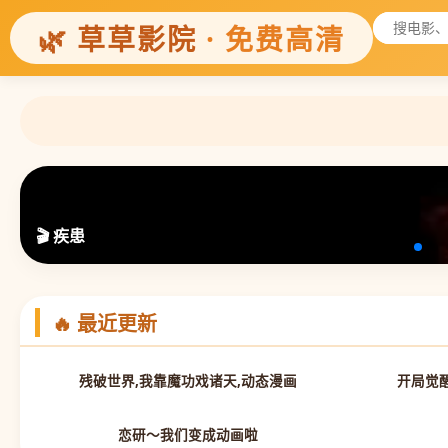
🌿 草草影院
· 免费高清
🎬 疾患
🔥 最近更新
第19集
残破世界,我靠魔功戏诸天,动态漫画
开局觉
全集完结
恋研～我们变成动画啦