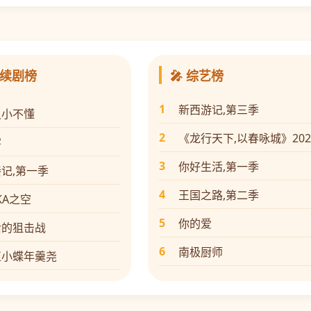
连续剧榜
🎤 综艺榜
1
新西游记,第三季
灵小不懂
2
《龙行天下,以春咏城》20
雾
3
你好生活,第一季
记,第一季
4
王国之路,第二季
IKA之空
5
你的爱
后的狙击战
6
南极厨师
正小蝶年羹尧